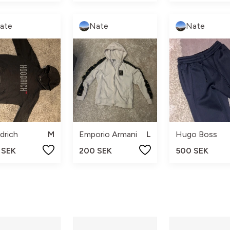
ate
Nate
Nate
drich
M
Emporio Armani
L
Hugo Boss
 SEK
200 SEK
500 SEK