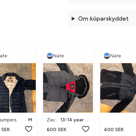
Om köparskyddet
ate
Nate
Nate
jumpers
M
Zavetti
13-14 year olds
 SEK
600 SEK
400 SEK