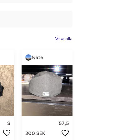
Visa alla
Nate
S
57,5
300 SEK