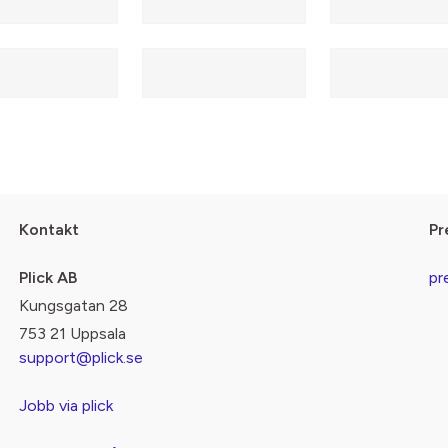
Kontakt
Pr
Plick AB
pr
Kungsgatan 28
753 21 Uppsala
support@plick.se
Jobb via plick