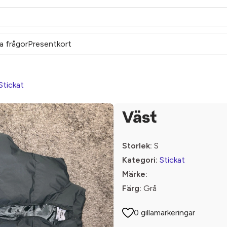
a frågor
Presentkort
Stickat
Väst
Storlek:
S
Kategori:
Stickat
Märke:
Färg:
Grå
0 gillamarkeringar