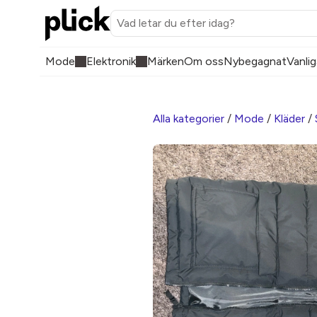
Mode
Elektronik
Märken
Om oss
Nybegagnat
Vanlig
Alla kategorier
/
Mode
/
Kläder
/