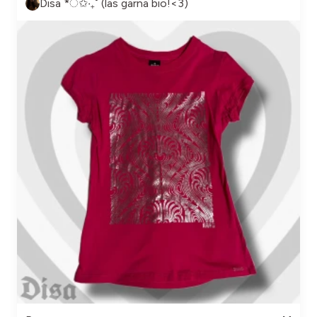
Disa *ੈ✩‧₊˚ (läs gärna bio!<3)