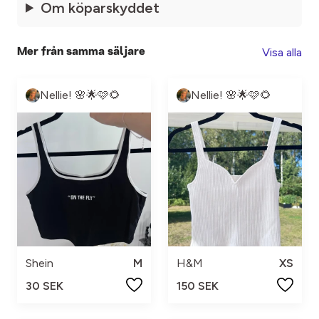
Om köparskyddet
Visa alla
Mer från samma säljare
Nellie! 🌸🌟🩷🌻
Nellie! 🌸🌟🩷🌻
Shein
M
H&M
XS
30 SEK
150 SEK