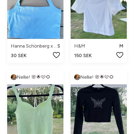
Hanna Schönberg x NA-KD
S
H&M
M
30 SEK
150 SEK
Nellie! 🌸🌟🩷🌻
Nellie! 🌸🌟🩷🌻