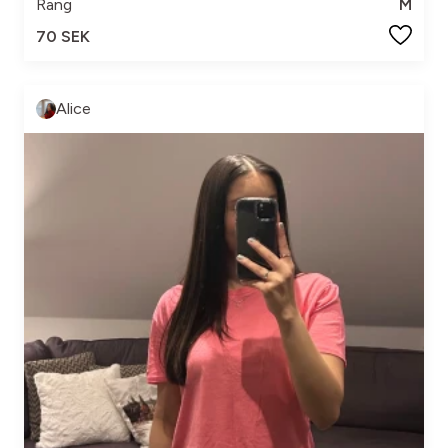
Rang
M
70 SEK
Alice