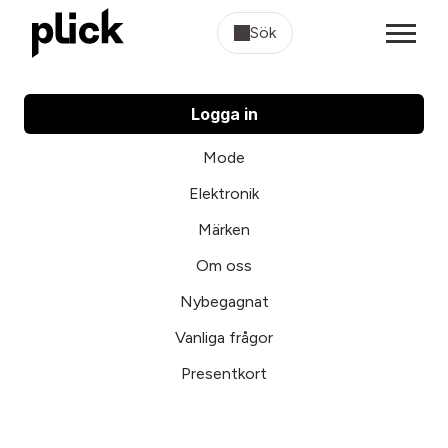
Sök
Logga in
Mode
Elektronik
Märken
Om oss
Nybegagnat
Vanliga frågor
Presentkort