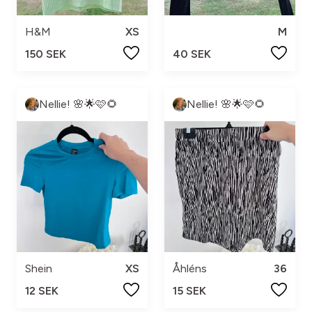
H&M
XS
M
150 SEK
40 SEK
Nellie! 🌸🌟🩷🌻
Nellie! 🌸🌟🩷🌻
Shein
XS
Åhléns
36
12 SEK
15 SEK