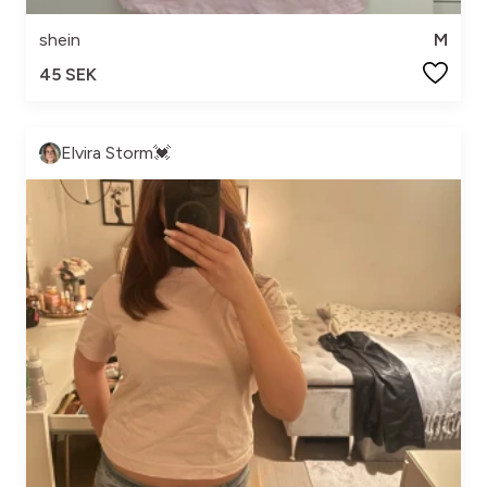
shein
M
45 SEK
Elvira Storm💓