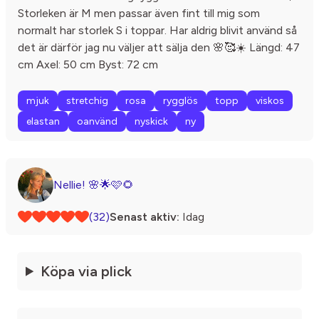
Storleken är M men passar även fint till mig som
normalt har storlek S i toppar. Har aldrig blivit använd så
det är därför jag nu väljer att sälja den 🌸🥰☀️ Längd: 47
cm Axel: 50 cm Byst: 72 cm
mjuk
stretchig
rosa
rygglös
topp
viskos
elastan
oanvänd
nyskick
ny
Nellie! 🌸🌟🩷🌻
(32)
Senast aktiv:
Idag
Köpa via plick