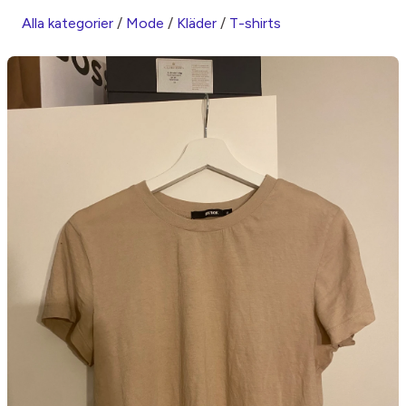
Alla kategorier
/
Mode
/
Kläder
/
T-shirts