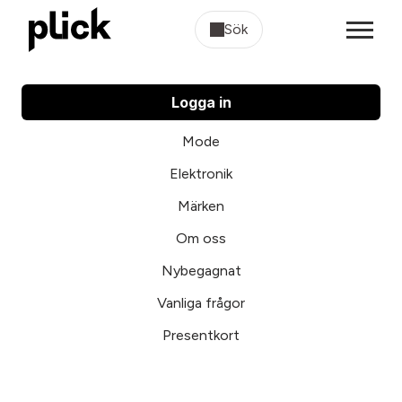
Sök
Logga in
Mode
Elektronik
Märken
Om oss
Nybegagnat
Vanliga frågor
Presentkort