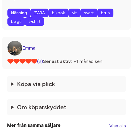
klänning
ZARA
bikbok
vit
svart
brun
beige
t-shirt
Emma
(2)
Senast aktiv:
+1 månad sen
Köpa via plick
Om köparskyddet
Visa alla
Mer från samma säljare