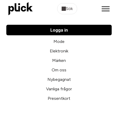
Sök
Logga in
Mode
Elektronik
Märken
Om oss
Nybegagnat
Vanliga frågor
Presentkort