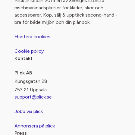
Plick är sedan 2013 en av Sveriges största
nischmarknadsplatser för kläder, skor och
accessoarer. Köp, sälj & upptäck second-hand -
bra för både miljön och din plånbok.
Hantera cookies
Cookie policy
Kontakt
Plick AB
Kungsgatan 28
753 21 Uppsala
support@plick.se
Jobb via plick
Annonsera på plick
Press