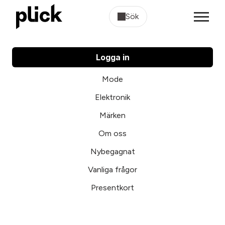
Sök
Logga in
Mode
Elektronik
Märken
Om oss
Nybegagnat
Vanliga frågor
Presentkort