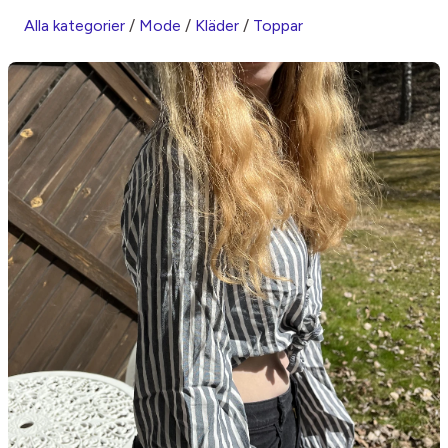
Alla kategorier
/
Mode
/
Kläder
/
Toppar