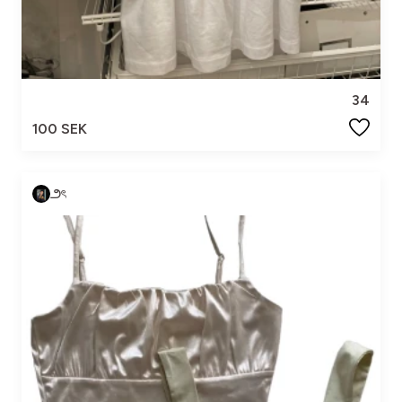
34
100 SEK
౨ৎ