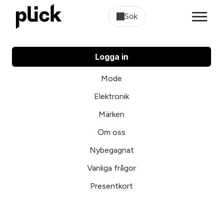
Sök
Logga in
Mode
Elektronik
Märken
Om oss
Nybegagnat
Vanliga frågor
Presentkort