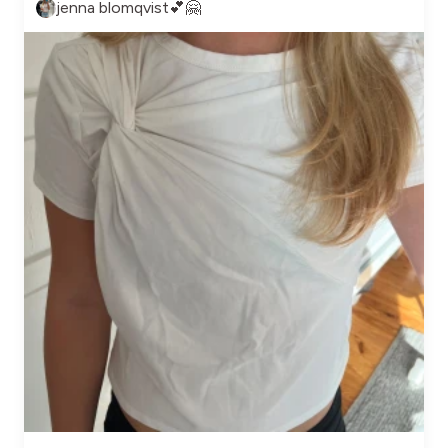
jenna blomqvist💕🤗