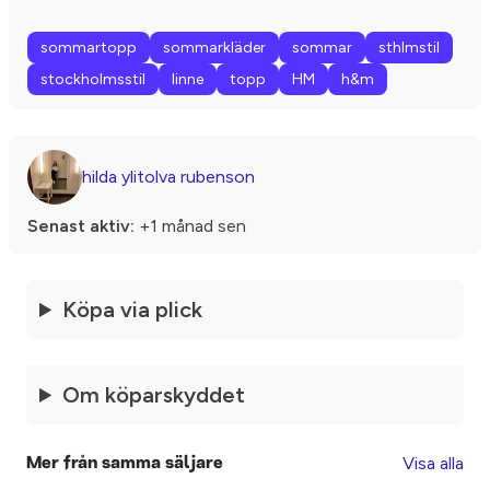
sommartopp
sommarkläder
sommar
sthlmstil
stockholmsstil
linne
topp
HM
h&m
hilda ylitolva rubenson
Senast aktiv:
+1 månad sen
Köpa via plick
Om köparskyddet
Visa alla
Mer från samma säljare