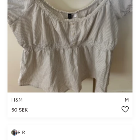
H&M
M
50 SEK
R R