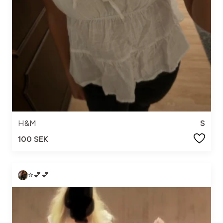
H&M
S
100 SEK
⭐️💕💕