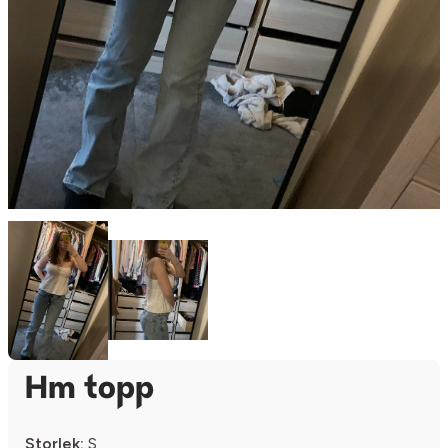
Hm topp
Storlek:
S