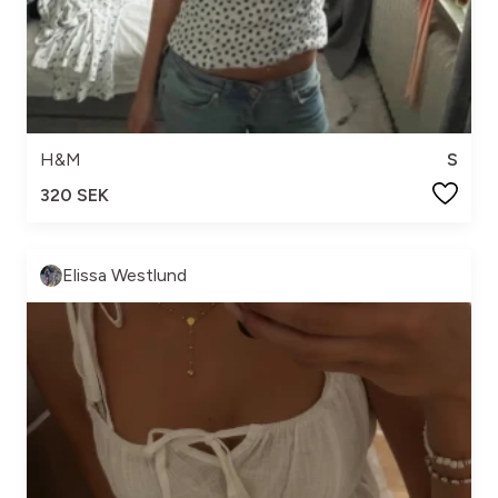
H&M
S
320 SEK
Elissa Westlund