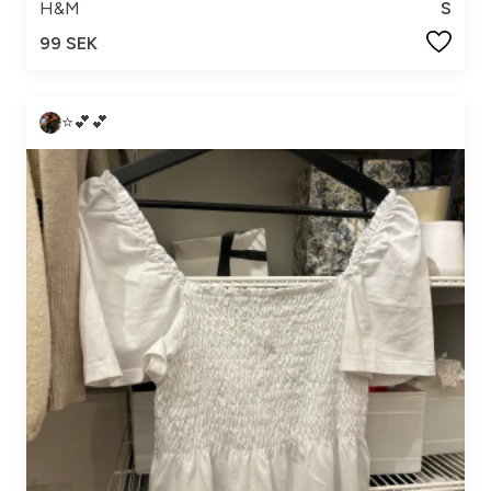
H&M
S
99 SEK
⭐️💕💕