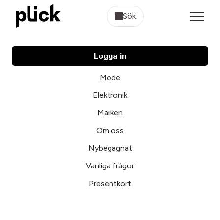
Sök
Logga in
Mode
Elektronik
Märken
Om oss
Nybegagnat
Vanliga frågor
Presentkort