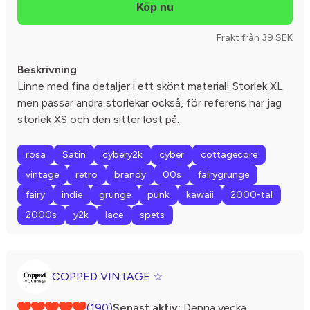
Frakt från 39 SEK
Beskrivning
Linne med fina detaljer i ett skönt material! Storlek XL
men passar andra storlekar också, för referens har jag
storlek XS och den sitter löst på.
rosa
Satin
cybery2k
cyber
cottagecore
vintage
retro
brandy
00s
fairygrunge
fairy
indie
grunge
punk
kawaii
2000-tal
2000s
y2k
lace
spets
COPPED VINTAGE ☆
(190)
Senast aktiv:
Denna vecka