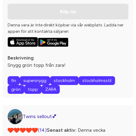
Köp nu
Denna vara är inte direkt köpbar via vår webplats. Ladda ner
appen för att kontakta säljaren
Beskrivning
Snygg grön topp från zara!
fin
supersnygg
stockholm
stockholmsstil
grön
topp
ZARA
Twins sellout💕
(14)
Senast aktiv:
Denna vecka