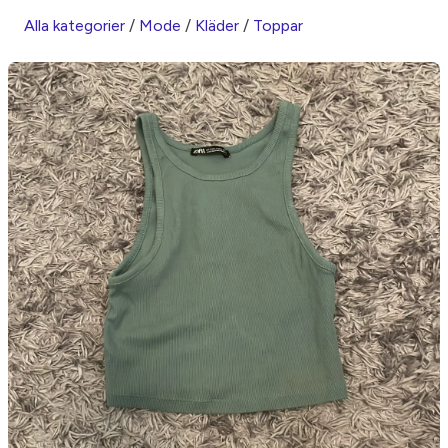
Alla kategorier
/
Mode
/
Kläder
/
Toppar