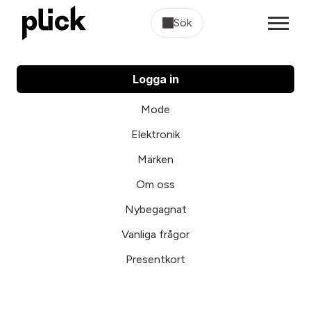
Sök
Logga in
Mode
Elektronik
Märken
Om oss
Nybegagnat
Vanliga frågor
Presentkort