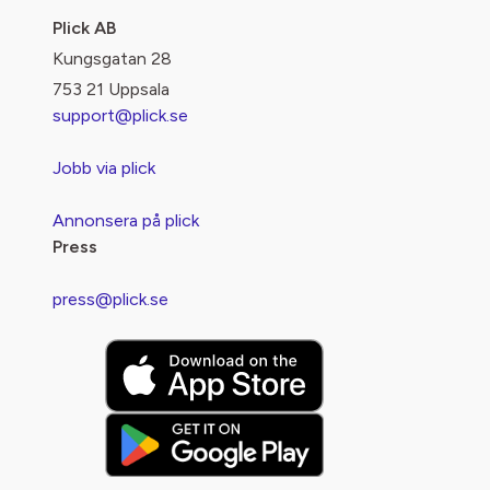
Plick AB
Kungsgatan 28
753 21 Uppsala
support@plick.se
Jobb via plick
Annonsera på plick
Press
press@plick.se