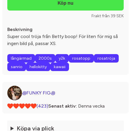
Frakt från 39 SEK
Beskrivning
Super cool tröja från Betty boop! För liten för mig så
ingen bild på, passar XS.
långärmad
2000s
y2k
rosatopp
rosatröja
sanrio
hellokitty
kawaii
꩜FUNKY FIG꩜
(423)
Senast aktiv:
Denna vecka
Köpa via plick