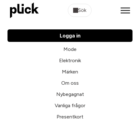
Sök
Logga in
Mode
Elektronik
Märken
Om oss
Nybegagnat
Vanliga frågor
Presentkort