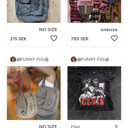
NO SIZE
onesize
215 SEK
785 SEK
꩜FUNKY FIG꩜
꩜FUNKY FIG꩜
NO SIZE
Elvis
S