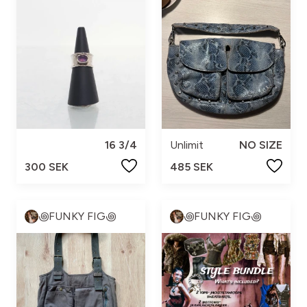
16 3/4
Unlimit
NO SIZE
300 SEK
485 SEK
꩜FUNKY FIG꩜
꩜FUNKY FIG꩜