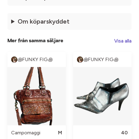
Om köparskyddet
Visa alla
Mer från samma säljare
꩜FUNKY FIG꩜
꩜FUNKY FIG꩜
Campomaggi
M
40