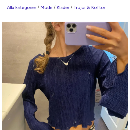
Alla kategorier
/
Mode
/
Kläder
/
Tröjor & Koftor