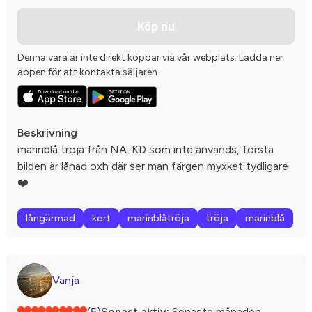
Köp nu
Denna vara är inte direkt köpbar via vår webplats. Ladda ner
appen för att kontakta säljaren
Beskrivning
marinblå tröja från NA-KD som inte används, första
bilden är lånad oxh där ser man färgen myxket tydligare
❤️
långärmad
kort
marinblåtröja
tröja
marinblå
Vanja
(5)
Senast aktiv:
Senaste månaden