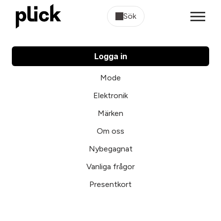
Sök
Logga in
Mode
Elektronik
Märken
Om oss
Nybegagnat
Vanliga frågor
Presentkort