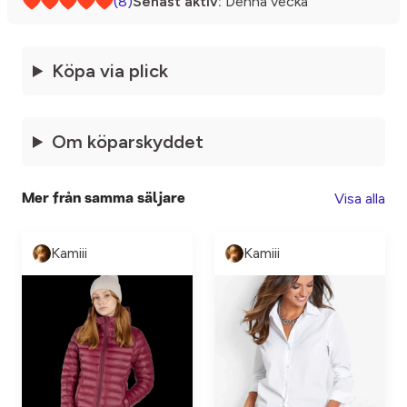
(8)
Senast aktiv:
Denna vecka
Köpa via plick
Om köparskyddet
Visa alla
Mer från samma säljare
Kamiii
Kamiii