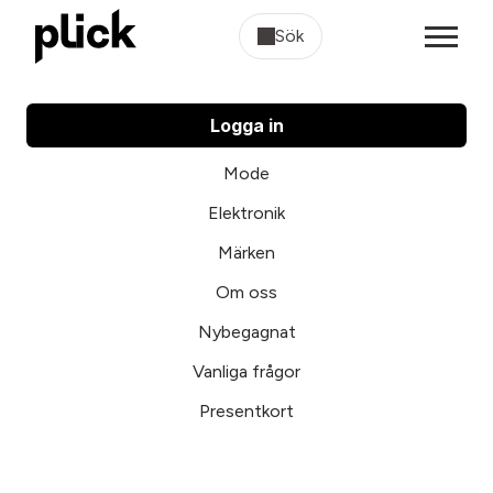
Sök
Logga in
Mode
Elektronik
Märken
Om oss
Nybegagnat
Vanliga frågor
Presentkort