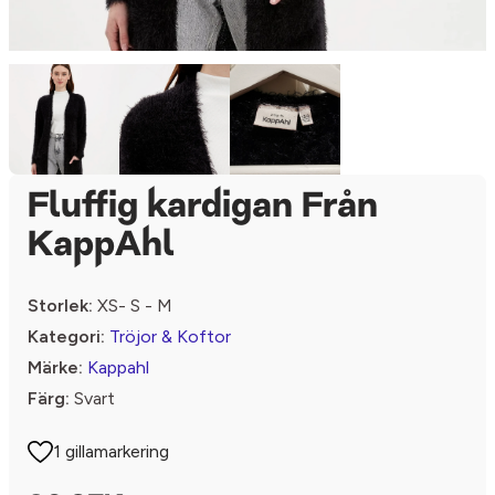
Fluffig kardigan Från
KappAhl
Storlek:
XS- S - M
Kategori:
Tröjor & Koftor
Märke:
Kappahl
Färg:
Svart
1 gillamarkering