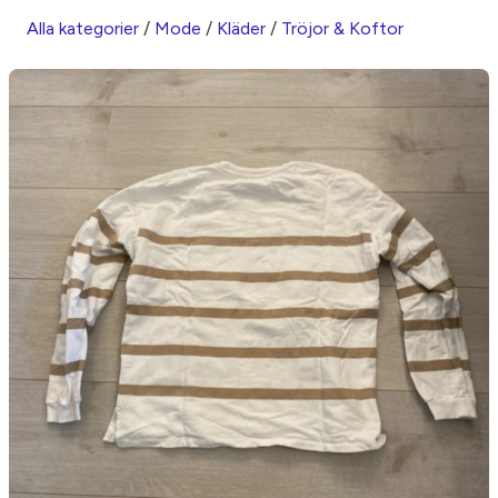
Alla kategorier
/
Mode
/
Kläder
/
Tröjor & Koftor