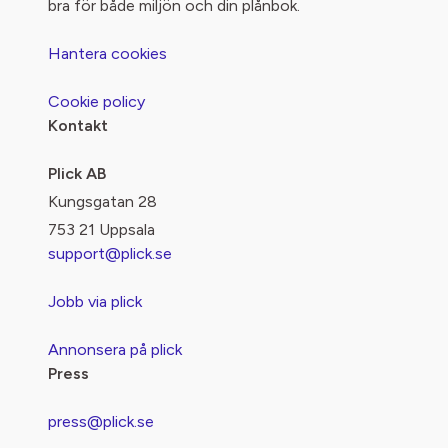
bra för både miljön och din plånbok.
Hantera cookies
Cookie policy
Kontakt
Plick AB
Kungsgatan 28
753 21 Uppsala
support@plick.se
Jobb via plick
Annonsera på plick
Press
press@plick.se