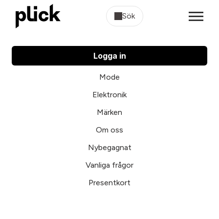
Sök
Logga in
Mode
Elektronik
Märken
Om oss
Nybegagnat
Vanliga frågor
Presentkort