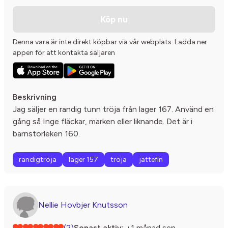
Köp nu
Denna vara är inte direkt köpbar via vår webplats. Ladda ner
appen för att kontakta säljaren
Beskrivning
Jag säljer en randig tunn tröja från lager 167. Använd en
gång så Inge fläckar, märken eller liknande. Det är i
barnstorleken 160.
randigtröja
lager 157
tröja
jättefin
Nellie Hovbjer Knutsson
(2)
Senast aktiv:
+1 månad sen