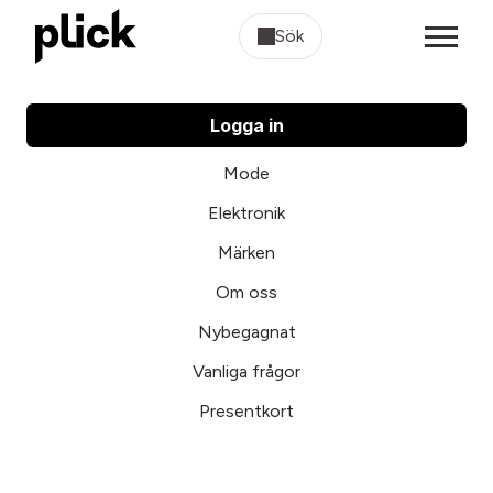
Sök
Logga in
Mode
Elektronik
Märken
Om oss
Nybegagnat
Vanliga frågor
Presentkort