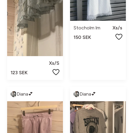
Stocholm lm
Xs/s
150 SEK
Xs/S
123 SEK
Diana💕
Diana💕