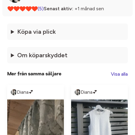
(5)
Senast aktiv:
+1 månad sen
Köpa via plick
Om köparskyddet
Visa alla
Mer från samma säljare
Diana💕
Diana💕