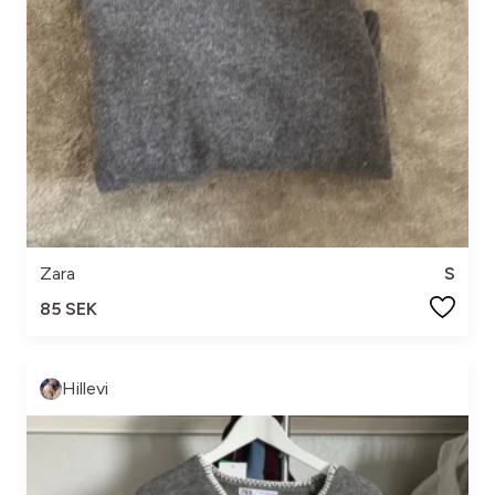
Zara
S
85 SEK
Hillevi