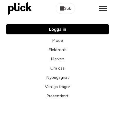
Sök
Logga in
Mode
Elektronik
Märken
Om oss
Nybegagnat
Vanliga frågor
Presentkort