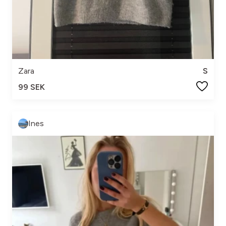
Zara
S
99 SEK
Ines