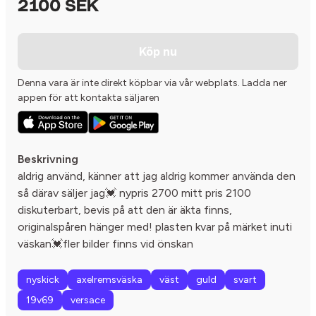
2100 SEK
Köp nu
Denna vara är inte direkt köpbar via vår webplats. Ladda ner
appen för att kontakta säljaren
Beskrivning
aldrig använd, känner att jag aldrig kommer använda den
så därav säljer jag💓 nypris 2700 mitt pris 2100
diskuterbart, bevis på att den är äkta finns,
originalspåren hänger med! plasten kvar på märket inuti
väskan💓fler bilder finns vid önskan
nyskick
axelremsväska
väst
guld
svart
19v69
versace