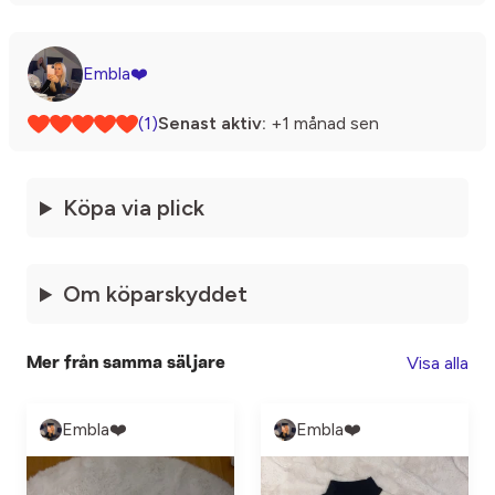
Embla❤️
(1)
Senast aktiv:
+1 månad sen
Köpa via plick
Om köparskyddet
Visa alla
Mer från samma säljare
Embla❤️
Embla❤️