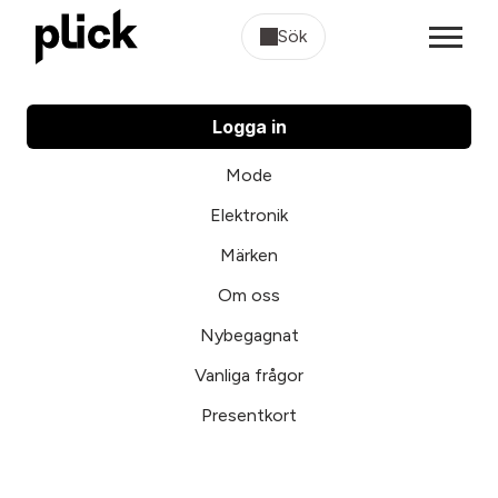
Sök
Logga in
Mode
Elektronik
Märken
Om oss
Nybegagnat
Vanliga frågor
Presentkort