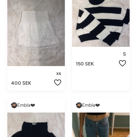
S
150 SEK
xs
400 SEK
Embla❤️
Embla❤️