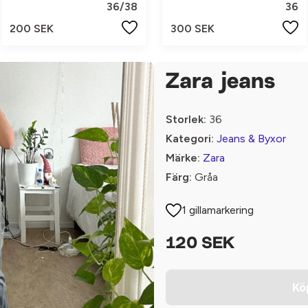
36/38
36
200 SEK
300 SEK
Zara jeans
Storlek:
36
Kategori:
Jeans & Byxor
Märke:
Zara
Färg:
Gråa
1 gillamarkering
120 SEK
Kö