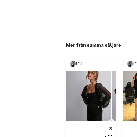
Mer från samma säljare
ICE
I
S