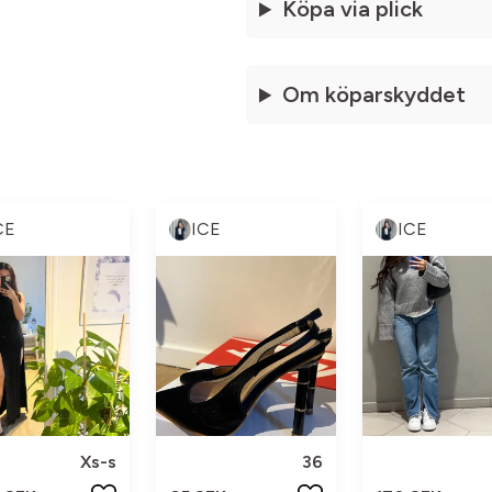
Köpa via plick
Om köparskyddet
CE
ICE
ICE
Xs-s
36