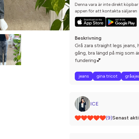
Denna vara är inte direkt köpbar
appen för att kontakta säljaren
Beskrivning
Grå zara straight legs jeans
gång, bra längd på mig som är
fundering💕
jeans
gina tricot
gråaje
ICE
(9)
Senast akti