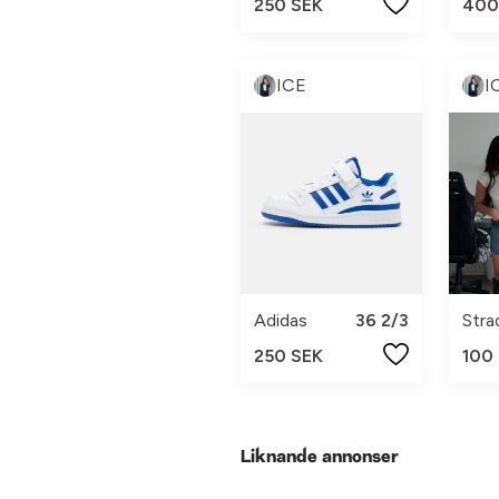
250 SEK
400
ICE
I
Adidas
36 2/3
Stra
250 SEK
100
Liknande annonser