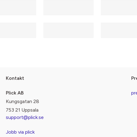
Kontakt
Pr
Plick AB
pr
Kungsgatan 28
753 21 Uppsala
support@plick.se
Jobb via plick