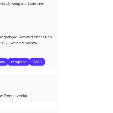
 via vår webplats. Ladda ner
, högmidjad. Använd endast en
 157. Skriv vid minsta
ans
zarajeans
ZARA
v:
Denna vecka