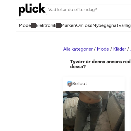
Mode
Elektronik
Märken
Om oss
Nybegagnat
Vanlig
Alla kategorier
/
Mode
/
Kläder
/
Tyvärr är denna annons red
dessa?
Sellout