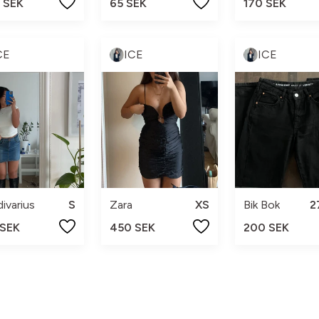
 SEK
65 SEK
170 SEK
CE
ICE
ICE
divarius
S
Zara
XS
Bik Bok
2
 SEK
450 SEK
200 SEK