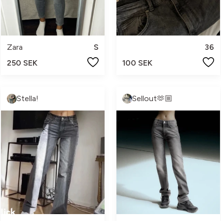
Zara
S
36
250 SEK
100 SEK
Stella!
Sellout🫶🏼