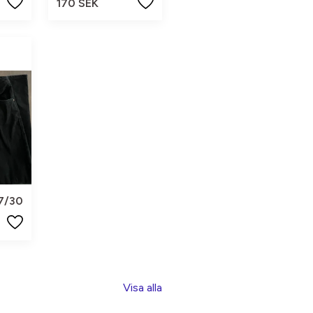
170 SEK
7/30
Visa alla