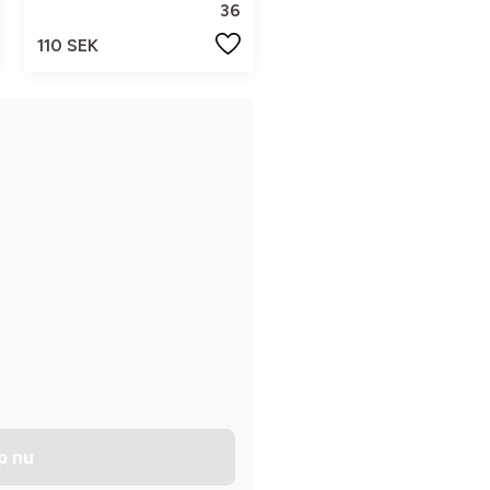
36
110 SEK
p nu