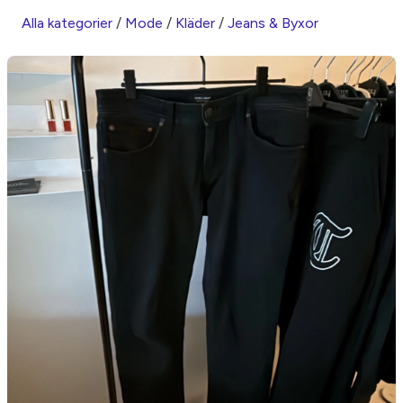
Alla kategorier
/
Mode
/
Kläder
/
Jeans & Byxor