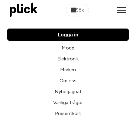
Sök
Logga in
Mode
Elektronik
Märken
Om oss
Nybegagnat
Vanliga frågor
Presentkort