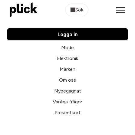
Sök
Logga in
Mode
Elektronik
Märken
Om oss
Nybegagnat
Vanliga frågor
Presentkort