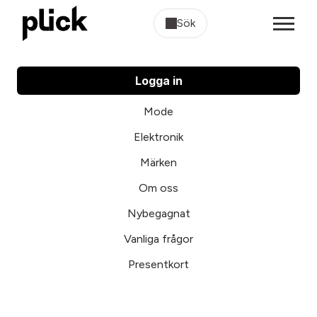
Sök
Logga in
Mode
Elektronik
Märken
Om oss
Nybegagnat
Vanliga frågor
Presentkort