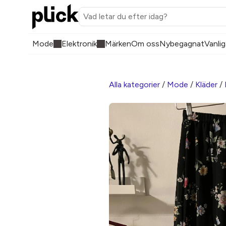
Mode
Elektronik
Märken
Om oss
Nybegagnat
Vanlig
Alla kategorier
/
Mode
/
Kläder
/