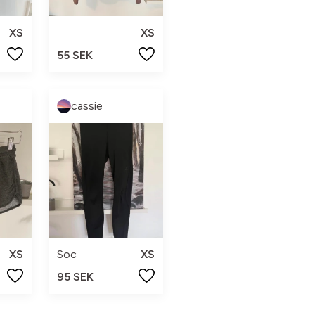
XS
XS
55 SEK
cassie
XS
Soc
XS
95 SEK