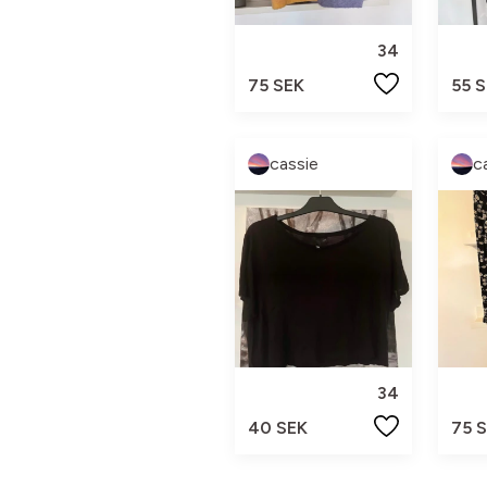
34
75 SEK
55 
cassie
c
34
40 SEK
75 