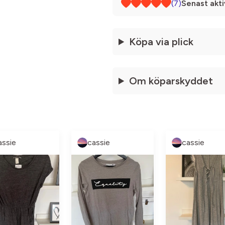
(7)
Senast akti
Köpa via plick
Om köparskyddet
assie
cassie
cassie