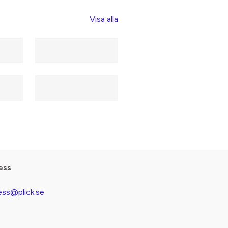
Visa alla
ess
ess@plick.se