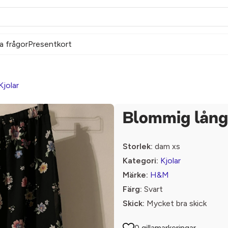
a frågor
Presentkort
Kjolar
Blommig lång
Storlek:
dam xs
Kategori:
Kjolar
Märke:
H&M
Färg:
Svart
Skick:
Mycket bra skick
0 gillamarkeringar