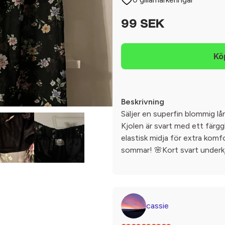
99 SEK
Beskrivning
Säljer en superfin blommig lå
Kjolen är svart med ett färg
elastisk midja för extra komf
sommar! 🌸Kort svart underkjo
cassie