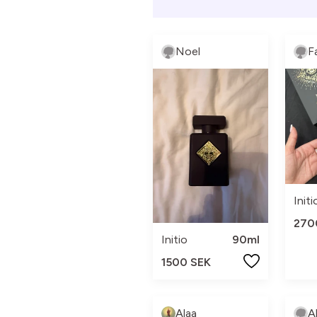
Noel
F
Initi
270
Initio
90ml
1500 SEK
Alaa
A