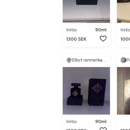
Initio
90ml
Initi
1300 SEK
100
Elliot rennenkampff
Initio
90ml