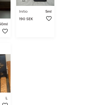
Initio
5ml
190 SEK
50ml
L