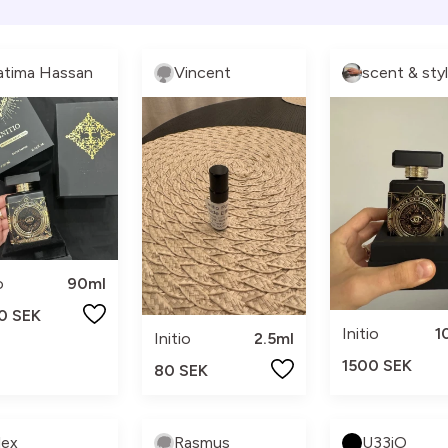
atima Hassan
Vincent
scent & sty
o
90ml
0 SEK
Initio
1
Initio
2.5ml
1500 SEK
80 SEK
lex
Rasmus
U33iO