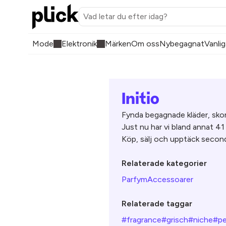
Mode
Elektronik
Märken
Om oss
Nybegagnat
Vanlig
Initio
Fynda begagnade kläder, skor 
Just nu har vi bland annat 41
Köp, sälj och upptäck second 
Relaterade kategorier
Parfym
Accessoarer
Relaterade taggar
#fragrance
#grisch
#niche
#p