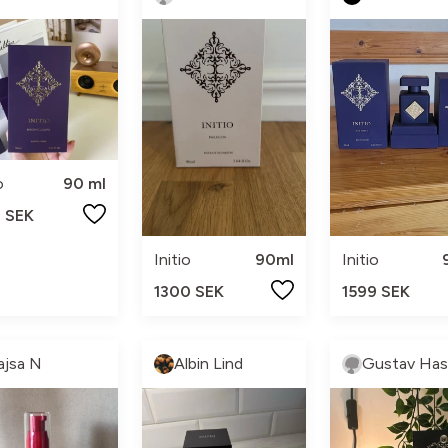
o
90 ml
0 SEK
Initio
90ml
Initio
1300 SEK
1599 SEK
ajsa N
Albin Lind