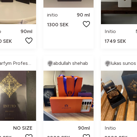
initio
90 ml
1300 SEK
o
90ml
Initio
0 SEK
1749 SEK
Parfym Professor
abdullah shehab
lukas sunos
NO SIZE
90ml
Initio