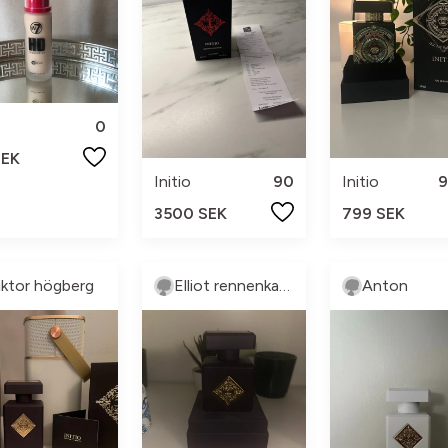
0
SEK
Initio
90
Initio
9
3500 SEK
799 SEK
iktor högberg
Elliot rennenkampff
Anton