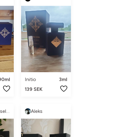
90ml
Initio
3ml
139 SEK
Gustav Hasselblad Johannesson
Aleks