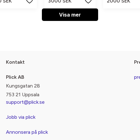
0 SEK
3000 SEK
2000 SEK
Visa mer
Kontakt
Pr
Plick AB
pr
Kungsgatan 28
753 21 Uppsala
support@plick.se
Jobb via plick
Annonsera på plick