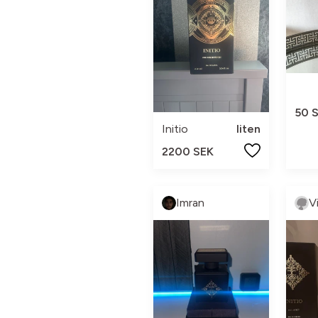
50 
Initio
liten
2200 SEK
Imran
V