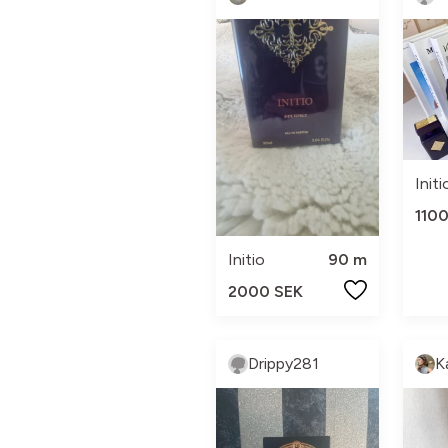
Initi
110
Initio
90 m
2000 SEK
Drippy281
K