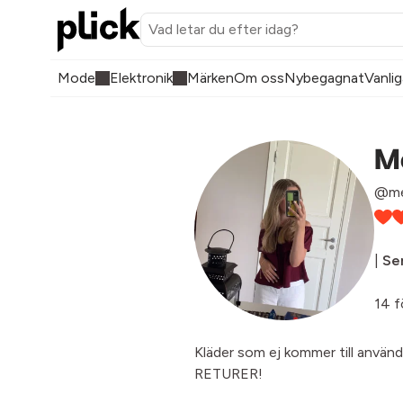
Mode
Elektronik
Märken
Om oss
Nybegagnat
Vanlig
M
@me
|
Sen
14 f
Kläder som ej kommer till användn
RETURER!