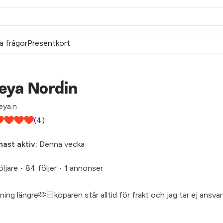
a frågor
Presentkort
eya Nordin
ya.n
(4)
ast aktiv:
Denna vecka
öljare
•
84 följer
•
1 annonser
ing längre🫶🏻köparen står alltid för frakt och jag tar ej ansva