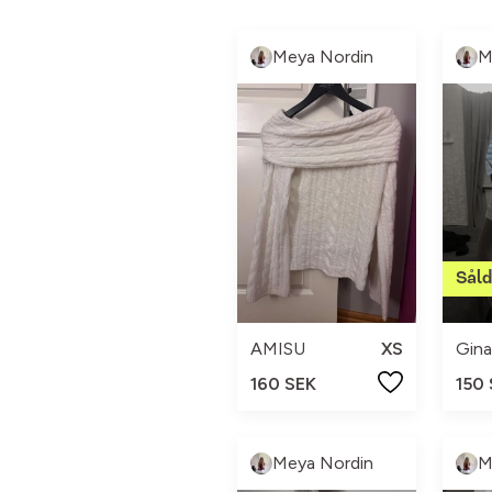
Meya Nordin
M
AMISU
XS
Gina
160 SEK
150
Meya Nordin
M