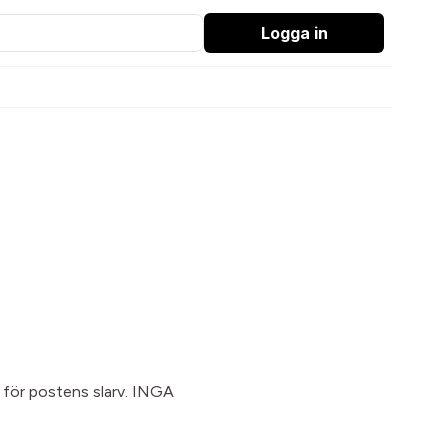
Logga in
r för postens slarv. INGA