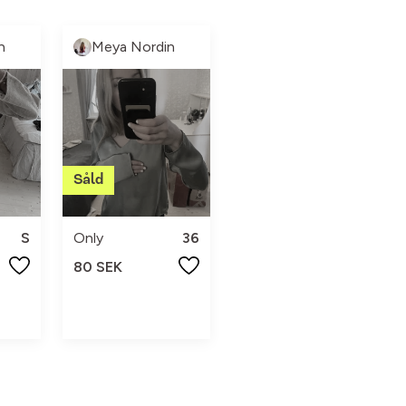
n
Meya Nordin
S
Only
36
80 SEK