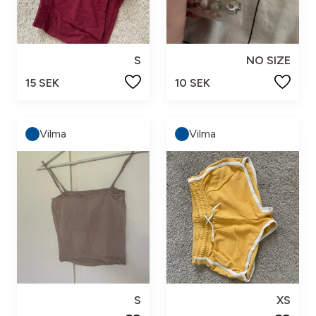
S
NO SIZE
15 SEK
10 SEK
Vilma
Vilma
S
XS