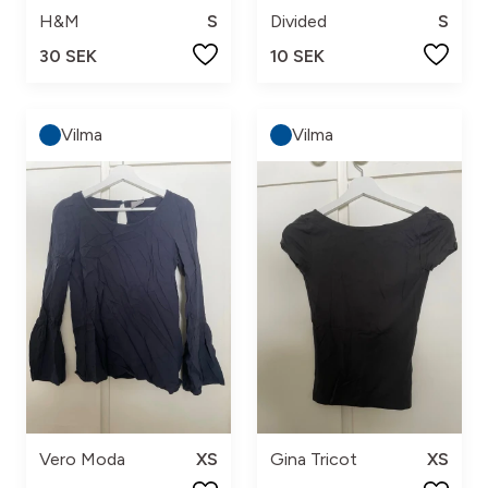
H&M
S
Divided
S
30 SEK
10 SEK
Vilma
Vilma
Vero Moda
XS
Gina Tricot
XS