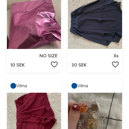
NO SIZE
Xs
10 SEK
30 SEK
Vilma
Vilma