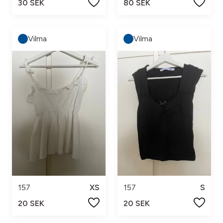
30 SEK
80 SEK
Vilma
Vilma
157
XS
157
S
20 SEK
20 SEK