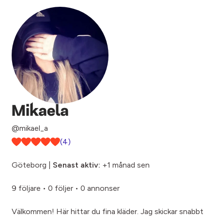
Mikaela
@mikael_a
(4)
Göteborg |
Senast aktiv:
+1 månad sen
9 följare
•
0 följer
•
0 annonser
Välkommen! Här hittar du fina kläder. Jag skickar snabbt