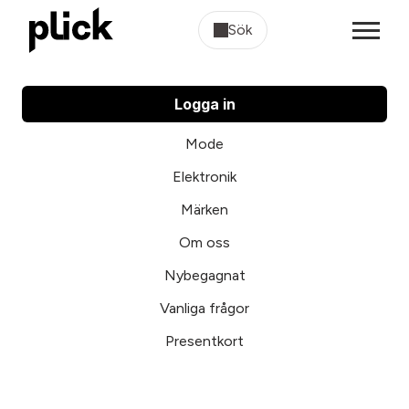
Sök
Logga in
Mode
Elektronik
Märken
Om oss
Nybegagnat
Vanliga frågor
Presentkort