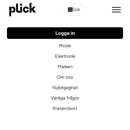
Sök
Logga in
Mode
Elektronik
Märken
Om oss
Nybegagnat
Vanliga frågor
Presentkort