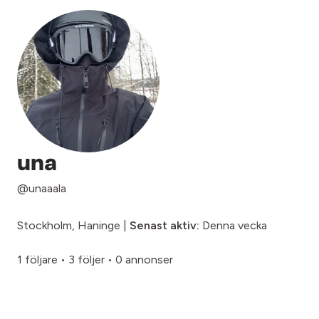
una
@unaaala
Stockholm, Haninge |
Senast aktiv:
Denna vecka
1 följare
•
3 följer
•
0 annonser