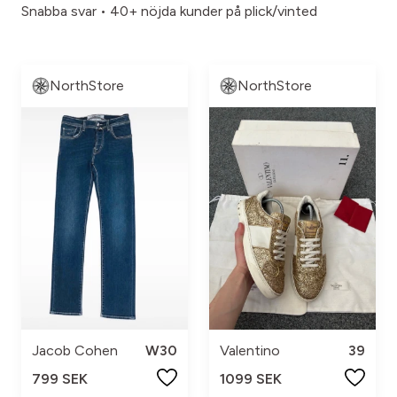
Snabba svar • 40+ nöjda kunder på plick/vinted
NorthStore
NorthStore
Jacob Cohen
W30
Valentino
39
799 SEK
1099 SEK