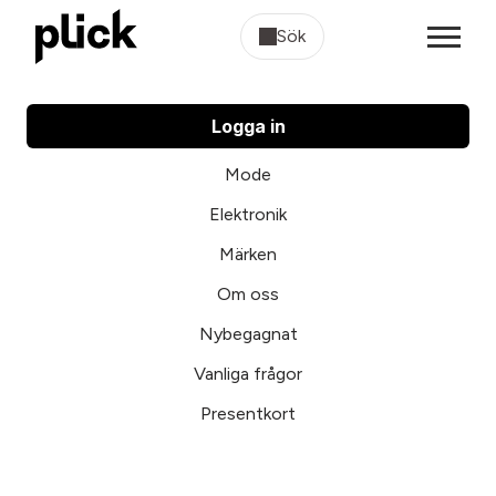
Sök
Logga in
Mode
Elektronik
Märken
Om oss
Nybegagnat
Vanliga frågor
Presentkort