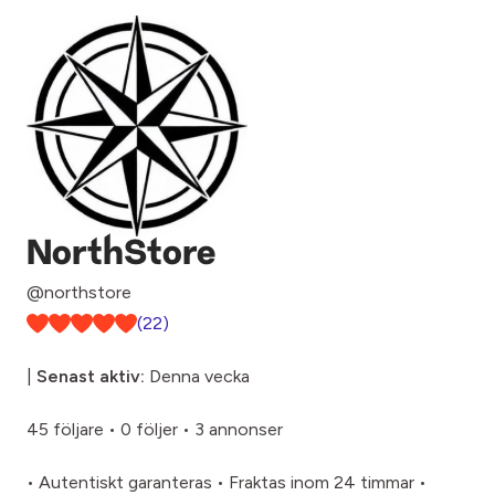
NorthStore
@northstore
(22)
|
Senast aktiv:
Denna vecka
45 följare
•
0 följer
•
3 annonser
• Autentiskt garanteras • Fraktas inom 24 timmar •