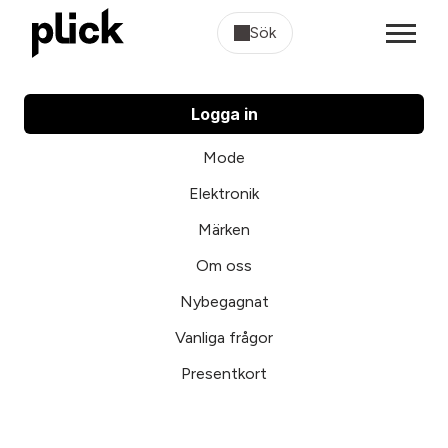
Sök
Logga in
Mode
Elektronik
Märken
Om oss
Nybegagnat
Vanliga frågor
Presentkort