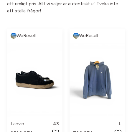
ett rimligt pris. Allt vi säljer är autentiskt ✅ Tveka inte
att ställa frågor!
WeResell
WeResell
Lanvin
43
L