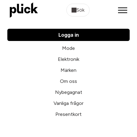
Sök
Logga in
Mode
Elektronik
Märken
Om oss
Nybegagnat
Vanliga frågor
Presentkort