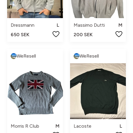
Dressmann
L
Massimo Dutti
M
650 SEK
200 SEK
WeResell
WeResell
Morris R Club
M
Lacoste
L