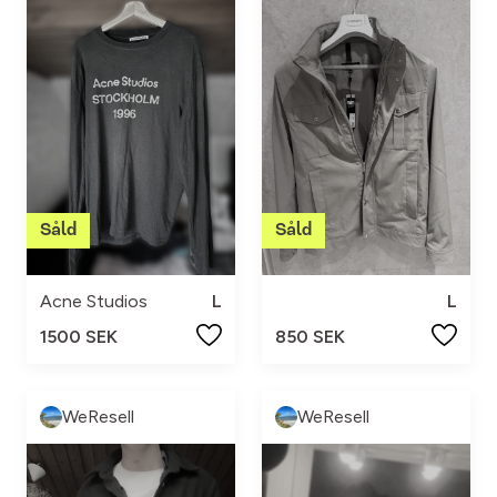
Acne Studios
L
L
1500 SEK
850 SEK
WeResell
WeResell