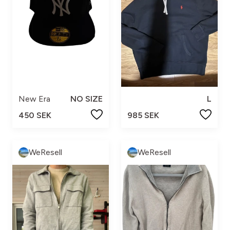
New Era
NO SIZE
L
450 SEK
985 SEK
WeResell
WeResell