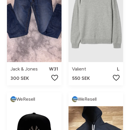
Jack & Jones
W31
Valient
L
300 SEK
550 SEK
WeResell
WeResell