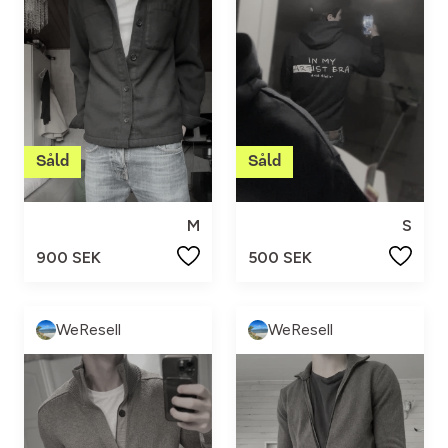
M
S
900 SEK
500 SEK
WeResell
WeResell