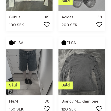
Cubus
XS
Adidas
38
100 SEK
200 SEK
ELSA
ELSA
H&M
30
Brandy Melville
dam one size
150 SEK
120 SEK