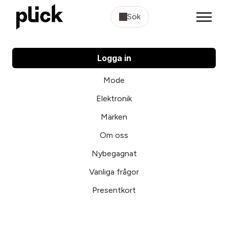
Sök
Logga in
Mode
Elektronik
Märken
Om oss
Nybegagnat
Vanliga frågor
Presentkort