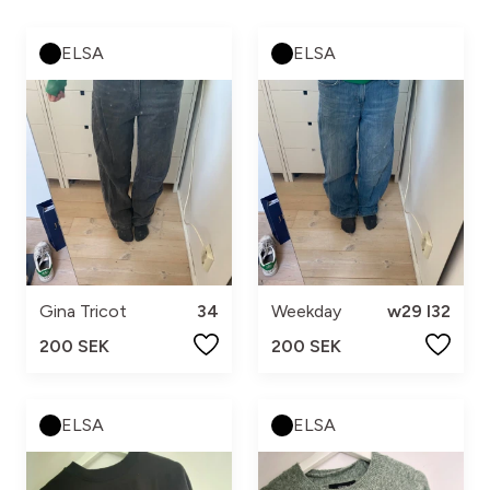
ELSA
ELSA
Gina Tricot
34
Weekday
w29 l32
200 SEK
200 SEK
ELSA
ELSA