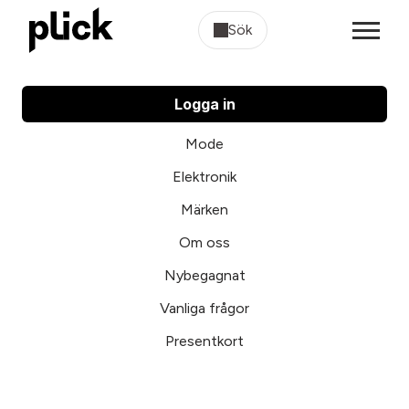
Sök
Logga in
Mode
Elektronik
Märken
Om oss
Nybegagnat
Vanliga frågor
Presentkort