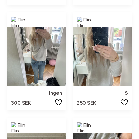
Elin
Elin
Ingen
S
300 SEK
250 SEK
Elin
Elin