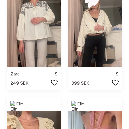
Zara
S
S
249 SEK
399 SEK
Elin
Elin