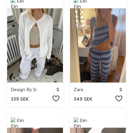
Elin
Elin
Design By Si
S
Zara
S
339 SEK
349 SEK
Elin
Elin