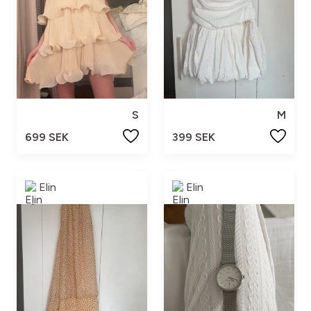
S
M
699 SEK
399 SEK
Elin
Elin