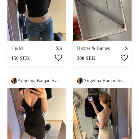
H&M
XS
Hexter & Baines
S
150 SEK
300 SEK
Angelina Banjac Svensson
Angelina Banjac Svensson