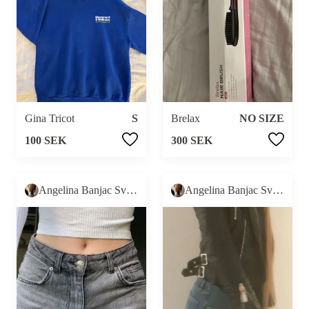
Gina Tricot
S
Brelax
NO SIZE
100 SEK
300 SEK
Angelina Banjac Svensson
Angelina Banjac Svensson