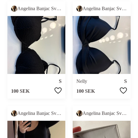
Angelina Banjac Svensson
Angelina Banjac Svensson
S
Nelly
S
100 SEK
100 SEK
Angelina Banjac Svensson
Angelina Banjac Svensson