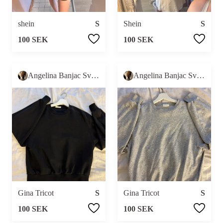
shein
S
Shein
S
100 SEK
100 SEK
Angelina Banjac Svensson
Angelina Banjac Svensson
Gina Tricot
S
Gina Tricot
S
100 SEK
100 SEK