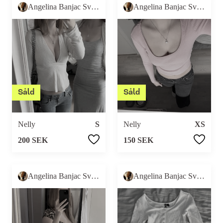
Angelina Banjac Svensson
Angelina Banjac Svensson
Nelly
S
Nelly
XS
200 SEK
150 SEK
Angelina Banjac Svensson
Angelina Banjac Svensson