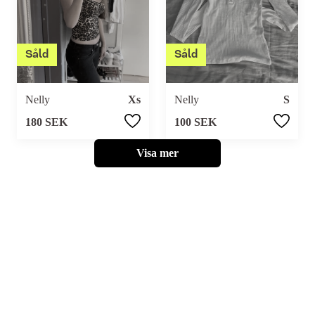
Nelly
Xs
Nelly
S
180 SEK
100 SEK
Visa mer