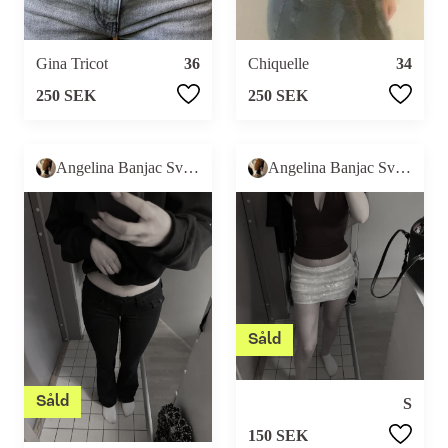
Gina Tricot
36
Chiquelle
34
250 SEK
250 SEK
Angelina Banjac Svensson
Angelina Banjac Svensson
S
150 SEK