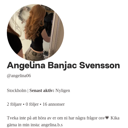
Angelina Banjac Svensson
@angelina06
Stockholm |
Senast aktiv:
Nyligen
2 följare
•
0 följer
•
16 annonser
Tveka inte på att höra av er om ni har några frågor osv💗 Kika
gärna in min insta: angelina.b.s