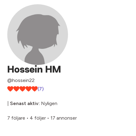
Hossein HM
@hossein22
(7)
|
Senast aktiv:
Nyligen
7 följare
•
4 följer
•
17 annonser