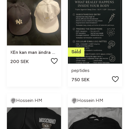
Keps
En kan man ändra på storleken den andra är storlek 7 , båda passar 16.17.18 åringar
200 SEK
peptides
750 SEK
Hossein HM
Hossein HM