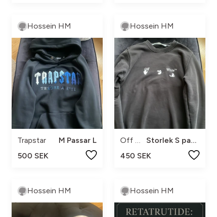
Hossein HM
Hossein HM
Trapstar
M Passar L
Off white
Storlek S passar XS
500 SEK
450 SEK
Hossein HM
Hossein HM