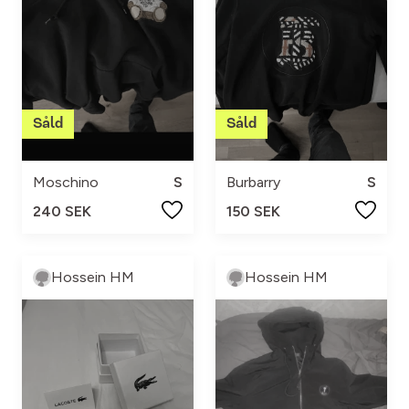
Moschino
S
Burbarry
S
240 SEK
150 SEK
Hossein HM
Hossein HM