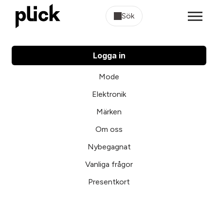
Sök
Logga in
Mode
Elektronik
Märken
Om oss
Nybegagnat
Vanliga frågor
Presentkort