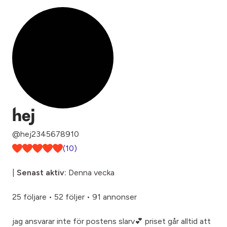
hej
@hej2345678910
(10)
|
Senast aktiv:
Denna vecka
25 följare
•
52 följer
•
91 annonser
jag ansvarar inte för postens slarv💕 priset går alltid att