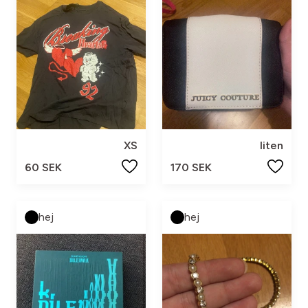
XS
liten
60 SEK
170 SEK
hej
hej