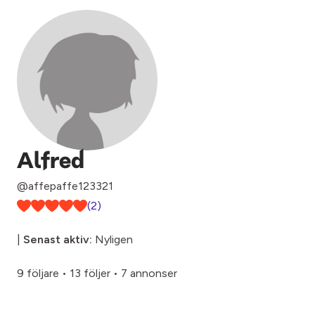
Alfred
@affepaffe123321
(2)
|
Senast aktiv:
Nyligen
9 följare
•
13 följer
•
7 annonser