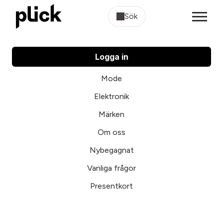
Sök
Logga in
Mode
Elektronik
Märken
Om oss
Nybegagnat
Vanliga frågor
Presentkort