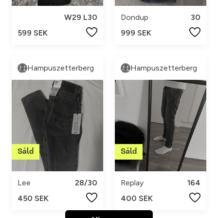
W29 L30
Dondup
30
599 SEK
999 SEK
Hampuszetterberg
Hampuszetterberg
Lee
28/30
Replay
164
450 SEK
400 SEK