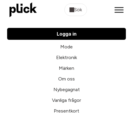
Sök
Logga in
Mode
Elektronik
Märken
Om oss
Nybegagnat
Vanliga frågor
Presentkort