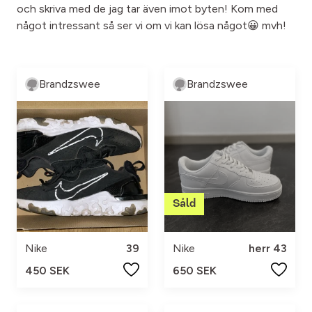
och skriva med de jag tar även imot byten! Kom med
något intressant så ser vi om vi kan lösa något😀 mvh!
Brandzswee
Brandzswee
Nike
39
Nike
herr 43
450 SEK
650 SEK