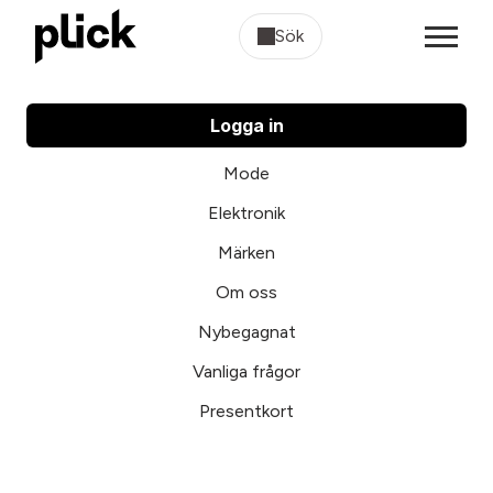
Sök
Logga in
Mode
Elektronik
Märken
Om oss
Nybegagnat
Vanliga frågor
Presentkort