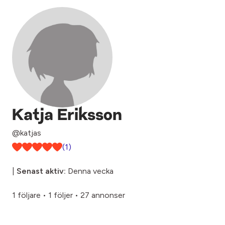
Katja Eriksson
@katjas
(1)
|
Senast aktiv:
Denna vecka
1 följare
•
1 följer
•
27 annonser