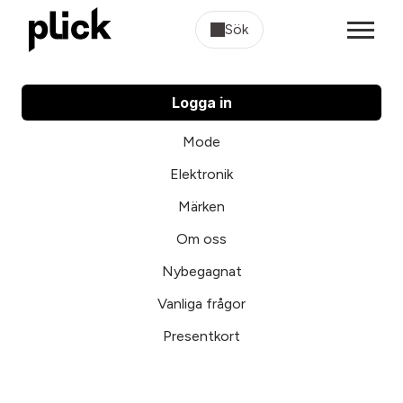
Sök
Logga in
Mode
Elektronik
Märken
Om oss
Nybegagnat
Vanliga frågor
Presentkort