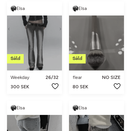
Elsa
Elsa
Weekday
26/32
flear
NO SIZE
300 SEK
80 SEK
Elsa
Elsa