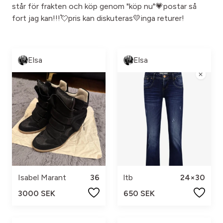
står för frakten och köp genom "köp nu"💗postar så
fort jag kan!!!💘pris kan diskuteras💛inga returer!
Elsa
Elsa
Isabel Marant
36
ltb
24×30
3000 SEK
650 SEK