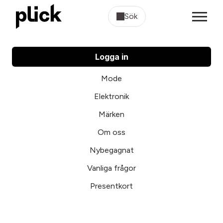
Sök
Logga in
Mode
Elektronik
Märken
Om oss
Nybegagnat
Vanliga frågor
Presentkort