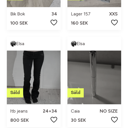
Bik Bok
34
Lager 157
XXS
100 SEK
160 SEK
Elsa
Elsa
ltb jeans
24×34
Caia
NO SIZE
800 SEK
30 SEK