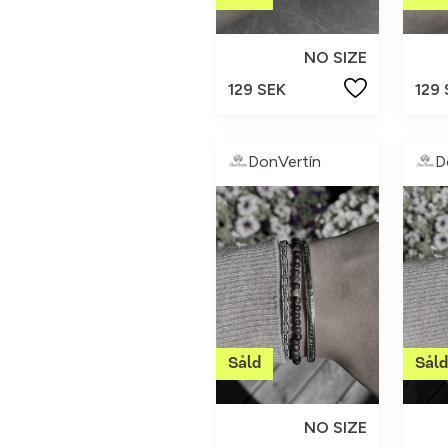
NO SIZE
129 SEK
129
DonVertín
D
NO SIZE