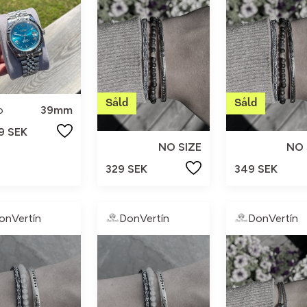
o
39mm
9 SEK
NO SIZE
NO 
329 SEK
349 SEK
onVertín
DonVertín
DonVertín