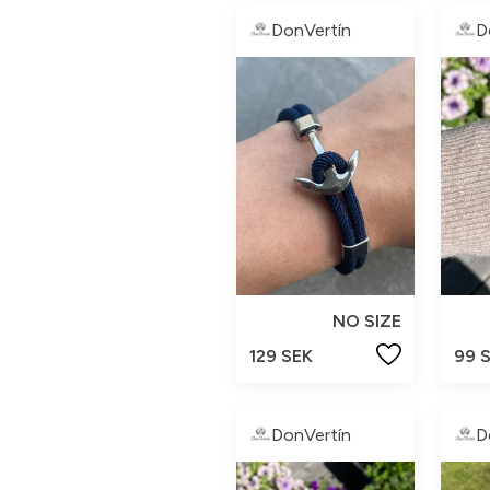
DonVertín
D
NO SIZE
129 SEK
99 
DonVertín
D