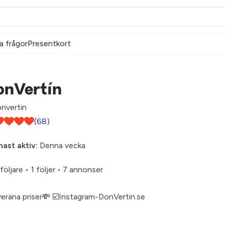
a frågor
Presentkort
onVertín
nvertin
(68)
ast aktiv:
Denna vecka
följare
•
1 följer
•
7 annonser
eräna priser💸 ☑️Instagram-DonVertin.se