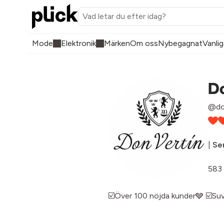
Mode
Elektronik
Märken
Om oss
Nybegagnat
Vanlig
D
@do
|
Sen
583 
☑️Över 100 nöjda kunder🩶 ☑️Suv