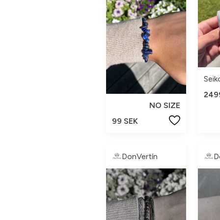
Seik
249
NO SIZE
99 SEK
DonVertín
D