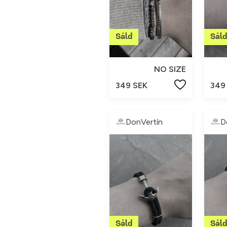
NO SIZE
349 SEK
349
DonVertín
D