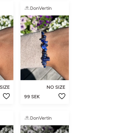
DonVertín
SIZE
NO SIZE
99 SEK
DonVertín