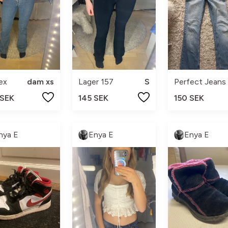
ex
dam xs
Lager 157
S
Perfect Jeans
 SEK
145 SEK
150 SEK
nya E
Enya E
Enya E