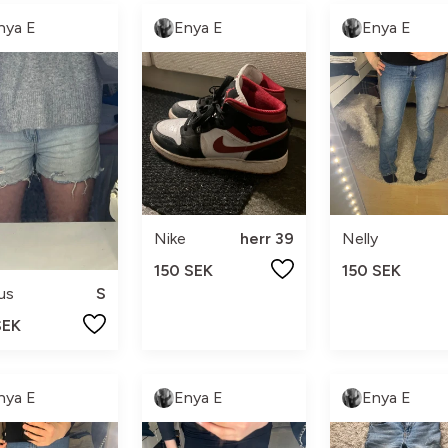
nya E
Enya E
Enya E
Nike
herr 39
Nelly
150 SEK
150 SEK
us
S
SEK
nya E
Enya E
Enya E