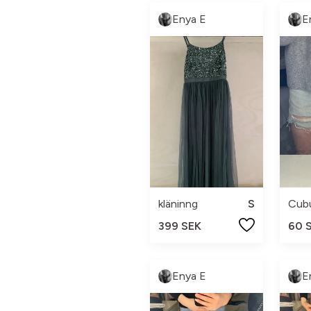
Enya E
E
kläninng
S
Cub
399 SEK
60 
Enya E
E