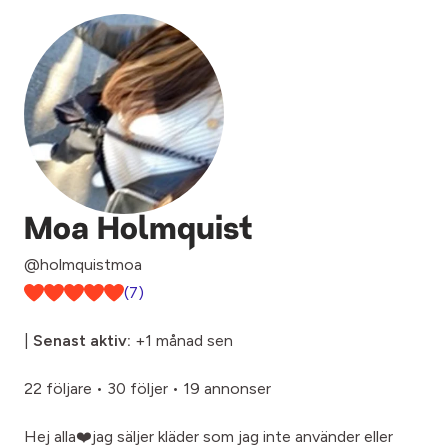
Moa Holmquist
@holmquistmoa
(7)
|
Senast aktiv:
+1 månad sen
22 följare
•
30 följer
•
19 annonser
Hej alla❤️jag säljer kläder som jag inte använder eller