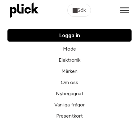
Sök
Logga in
Mode
Elektronik
Märken
Om oss
Nybegagnat
Vanliga frågor
Presentkort