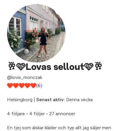
🥂🩷Lovas sellout🩷🥂
@lovis_monczak
(6)
Helsingborg |
Senast aktiv:
Denna vecka
4 följare
•
4 följer
•
27 annonser
En tjej som älskar kläder och typ allt jag säljer men