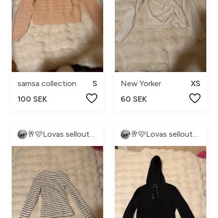
samsa collection
S
New Yorker
XS
100 SEK
60 SEK
🥂🩷Lovas sellout🩷🥂
🥂🩷Lovas sellout🩷🥂