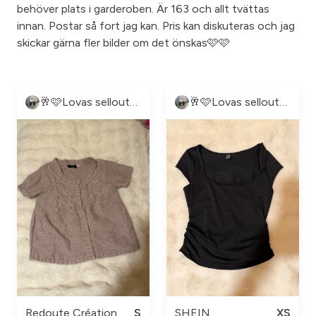
behöver plats i garderoben. Är 163 och allt tvättas
innan. Postar så fort jag kan. Pris kan diskuteras och jag
skickar gärna fler bilder om det önskas🩷🩷
🥂🩷Lovas sellout🩷🥂
🥂🩷Lovas sellout🩷🥂
Redoute Création
S
SHEIN
XS