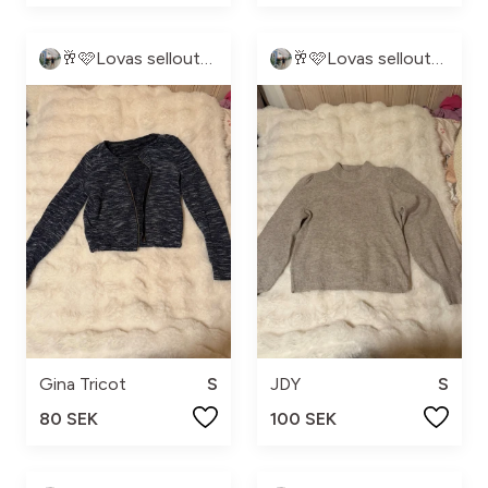
🥂🩷Lovas sellout🩷🥂
🥂🩷Lovas sellout🩷🥂
Gina Tricot
S
JDY
S
80 SEK
100 SEK