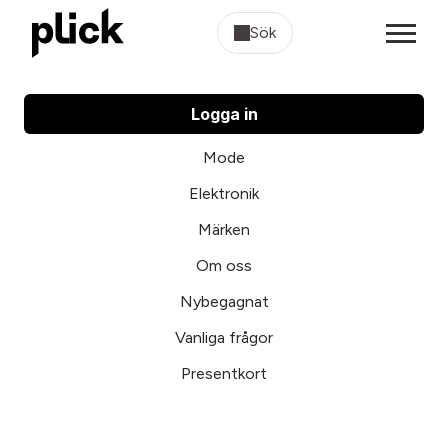
Sök
Logga in
Mode
Elektronik
Märken
Om oss
Nybegagnat
Vanliga frågor
Presentkort