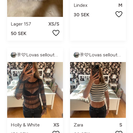
Lindex
M
30 SEK
Lager 157
XS/S
50 SEK
🥂🩷Lovas sellout🩷🥂
🥂🩷Lovas sellout🩷🥂
Holly & White
XS
Zara
S