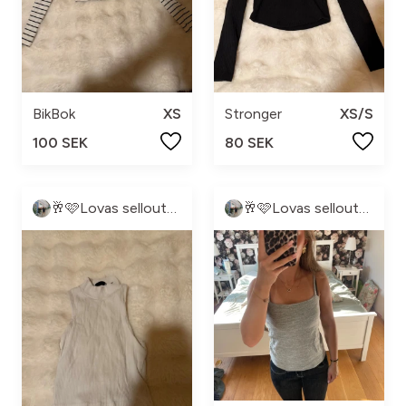
BikBok
XS
Stronger
XS/S
100 SEK
80 SEK
🥂🩷Lovas sellout🩷🥂
🥂🩷Lovas sellout🩷🥂