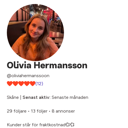
Olivia Hermansson
@oliviahermanssoon
(12)
Skåne |
Senast aktiv:
Senaste månaden
29 följare
•
13 följer
•
8 annonser
Kunder står för fraktkostnad💞💞