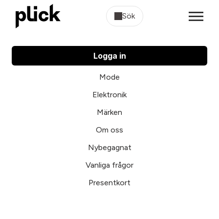
Sök
Logga in
Mode
Elektronik
Märken
Om oss
Nybegagnat
Vanliga frågor
Presentkort