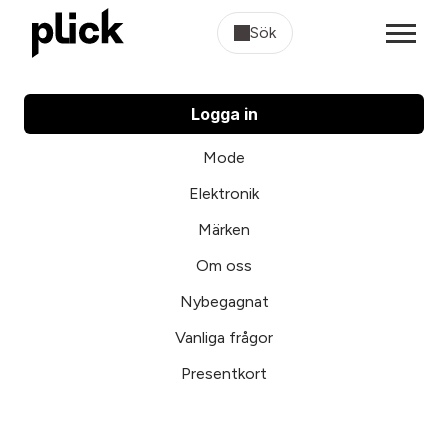
Sök
Logga in
Mode
Elektronik
Märken
Om oss
Nybegagnat
Vanliga frågor
Presentkort