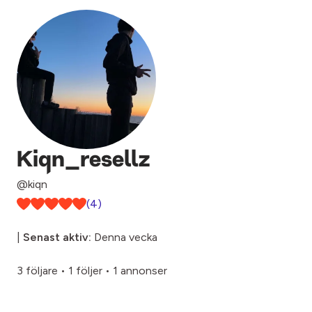
Kiqn_resellz
@kiqn
(4)
|
Senast aktiv:
Denna vecka
3 följare
•
1 följer
•
1 annonser