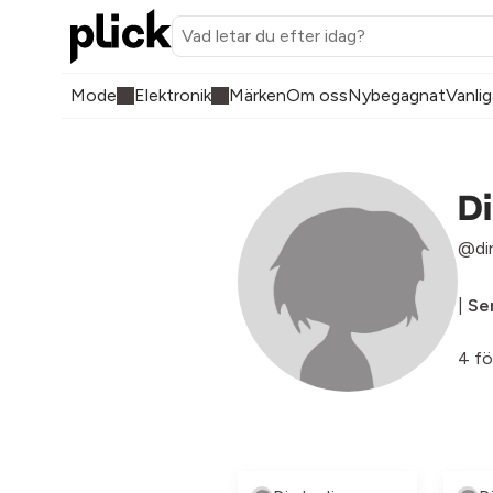
Mode
Elektronik
Märken
Om oss
Nybegagnat
Vanlig
Di
@di
|
Sen
4 fö