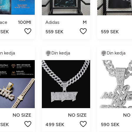
sace
100Ml
Adidas
M
 SEK
559 SEK
559 SEK
in kedja
Din kedja
Din kedja
NO SIZE
NO SIZE
NO 
 SEK
499 SEK
590 SEK