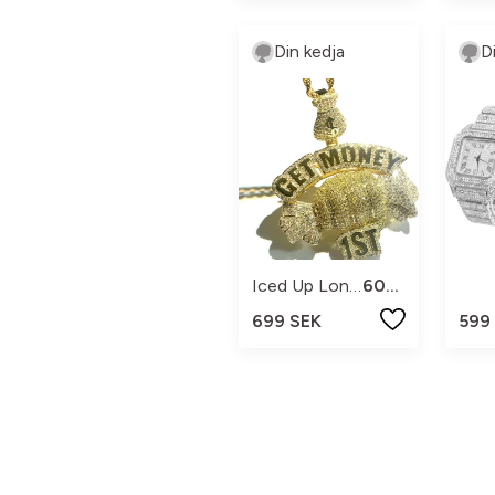
Din kedja
D
Iced Up London
60CM
699 SEK
599