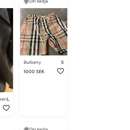
Din kedja
Burberry
S
1000 SEK
ren
L
Din kedja