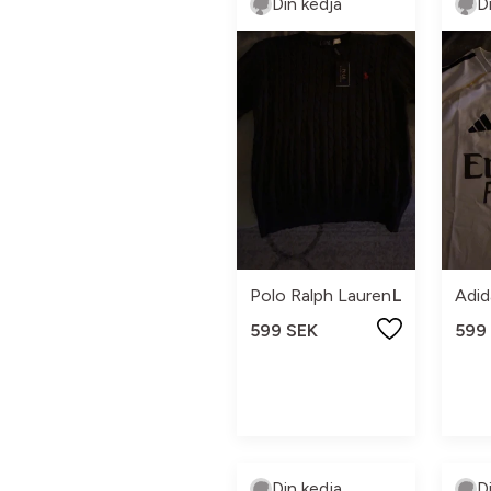
Din kedja
D
Polo Ralph Lauren
L
Adid
599 SEK
599
Din kedja
D