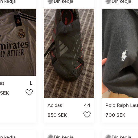
in kedja
Din kedja
Din kedja
as
L
 SEK
Adidas
44
Polo Ralph Lau
850 SEK
700 SEK
in kedja
Din kedja
Din kedja