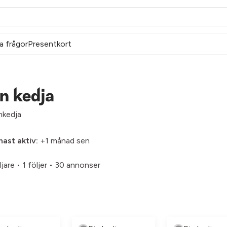
a frågor
Presentkort
n kedja
nkedja
ast aktiv:
+1 månad sen
ljare
•
1 följer
•
30 annonser