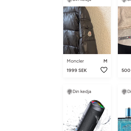
Moncler
M
1999 SEK
500
Din kedja
D