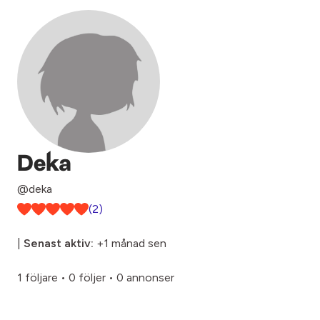
Deka
@deka
(2)
|
Senast aktiv:
+1 månad sen
1 följare
•
0 följer
•
0 annonser