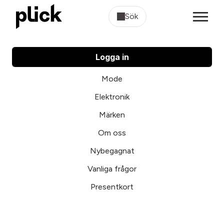
Sök
Logga in
Mode
Elektronik
Märken
Om oss
Nybegagnat
Vanliga frågor
Presentkort