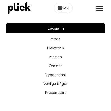
Sök
Logga in
Mode
Elektronik
Märken
Om oss
Nybegagnat
Vanliga frågor
Presentkort