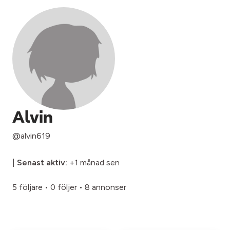
Alvin
@alvin619
|
Senast aktiv:
+1 månad sen
5 följare
•
0 följer
•
8 annonser