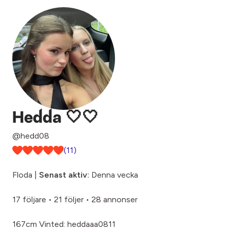
Hedda 🤍🤍
@hedd08
(11)
Floda |
Senast aktiv:
Denna vecka
17 följare
•
21 följer
•
28 annonser
167cm Vinted: heddaaa0811