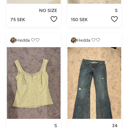
NO SIZE
S
75 SEK
150 SEK
Hedda 🤍🤍
Hedda 🤍🤍
S
34