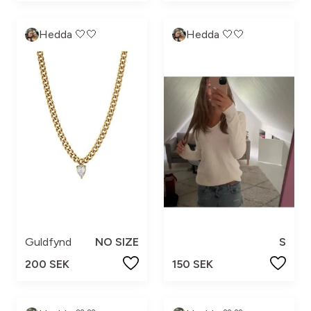
Hedda 🤍🤍
Hedda 🤍🤍
Guldfynd
NO SIZE
S
200 SEK
150 SEK