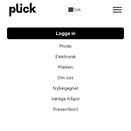
Sök
Logga in
Mode
Elektronik
Märken
Om oss
Nybegagnat
Vanliga frågor
Presentkort