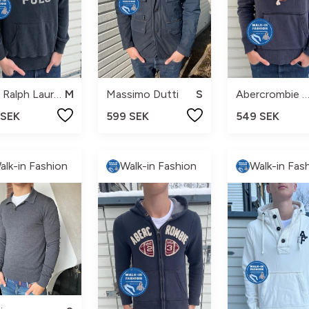
Polo Ralph Lauren
M
Massimo Dutti
S
Abercrombie & Fitc
 SEK
599 SEK
549 SEK
alk-in Fashion
Walk-in Fashion
Walk-in Fas