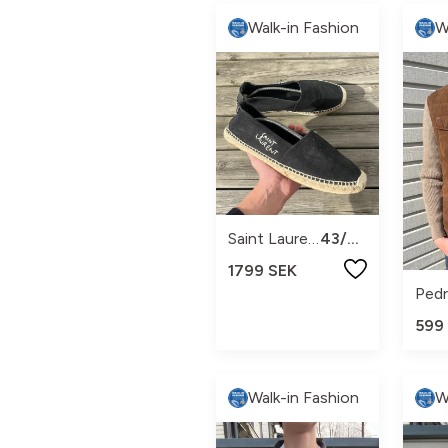
Walk-in Fashion
W
Saint Laurent
43/44
1799 SEK
Pedr
599
Walk-in Fashion
W