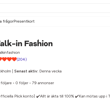
a frågor
Presentkort
alk-in Fashion
lkinfashion
(204)
ckholm |
Senast aktiv:
Denna vecka
följare
•
0 följer
•
79 annonser
officiella Plick konto} ✔️Allt är äkta till 100% ✔️Kan mötas upp