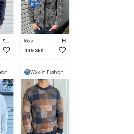
h
S/M
klixs
M
449 SEK
hion
Walk-in Fashion