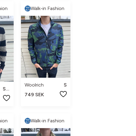
hion
Walk-in Fashion
Woolrich
S
h
S/M
749 SEK
hion
Walk-in Fashion