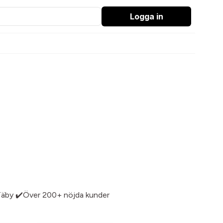
Logga in
 i Täby ✔️Över 200+ nöjda kunder