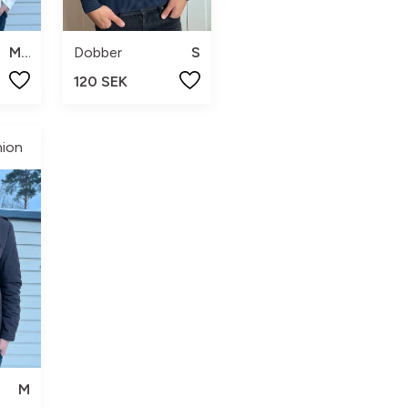
h
M/L
Dobber
S
120 SEK
hion
M