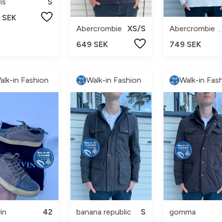
is
S
 SEK
Abercrombie
XS/S
Abercrombie & Fitc
649 SEK
749 SEK
alk-in Fashion
Walk-in Fashion
Walk-in Fas
in
42
banana republic
S
gomma