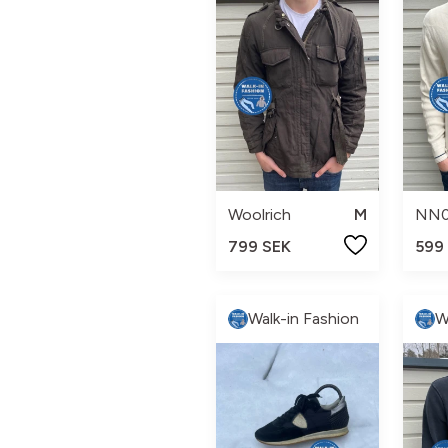
Woolrich
M
NN
799 SEK
599
Walk-in Fashion
W