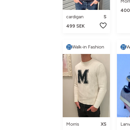
Morr
400
cardigan
S
499 SEK
Walk-in Fashion
W
Morris
XS
Lanv