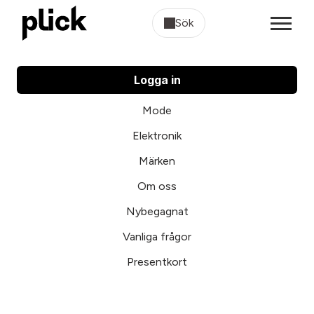
Sök
Logga in
Mode
Elektronik
Märken
Om oss
Nybegagnat
Vanliga frågor
Presentkort