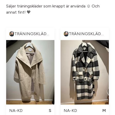
Säljer träningskläder som knappt är använda ☺️ Och
annat fint! 💖
TRÄNINGSKLÄDER & ANNAT 💪🏼😍
TRÄNINGSKLÄDER & ANNAT 💪🏼😍
NA-KD
S
NA-KD
M