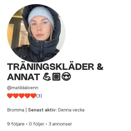
TRÄNINGSKLÄDER &
ANNAT 💪🏼😍
@matildaloenn
(3)
Bromma |
Senast aktiv:
Denna vecka
9 följare
•
0 följer
•
3 annonser